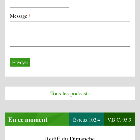
Message
*
Tous les podcasts
En ce moment
Évreux 102.4
V.B.C. 95.9
Rediff du Dimanche